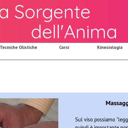
a Sorgente
dell'Anima
Tecniche Olistiche
Corsi
Kinesiologia
Massagg
Sul viso possiamo "legge
quindi è importante non 