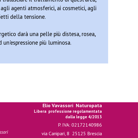
li agenti atmosferici, ai cosmetici, agli
fetti della tensione.
getico darà una pelle più distesa, rosea,
d un'espressione più luminosa.
Elio Vavassori
Naturopata
Libera professione regolamentata
dalla legge 4/2013
P. IVA: 02172140986
ssori
via Canipari, 8
25125 Brescia