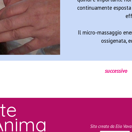
continuamente esposta ag
ef
Il micro-massaggio ener
ossigenata, e
successivo
te
'Anima
Sito creato da Elio Vava