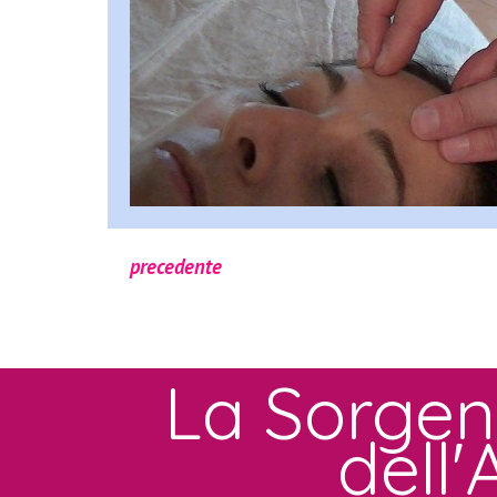
precedente
La Sorgen
dell