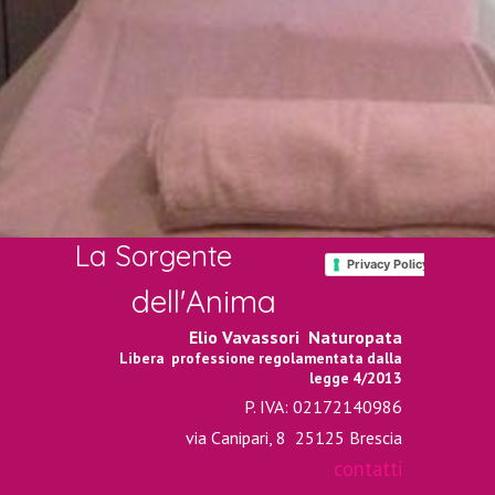
La Sorgente
Privacy Policy
dell'Anima
Elio Vavassori
Naturopata
Libera professione regolamentata dalla
legge 4/2013
P. IVA: 02172140986
via Canipari, 8
25125 Brescia
contatti